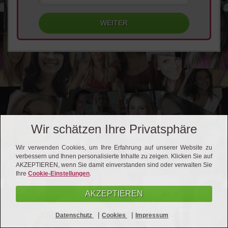
Wir schätzen Ihre Privatsphäre
Wir verwenden Cookies, um Ihre Erfahrung auf unserer Website zu
verbessern und Ihnen personalisierte Inhalte zu zeigen. Klicken Sie auf
AKZEPTIEREN, wenn Sie damit einverstanden sind oder verwalten Sie
Ihre
Cookie-Einstellungen
.
AKZEPTIEREN
Kontakt
AGB
Datenschutz
Impressum
|
|
Datenschutz
Cookies
Impressum
Vertrag kündigen
Vertrag widerrufen